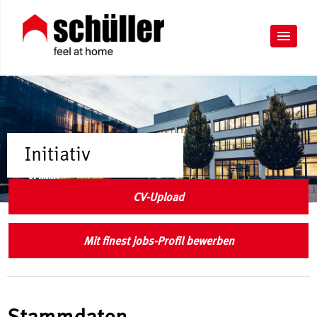
Initiativ
CV-Upload
Mit finest jobs-Profil bewerben