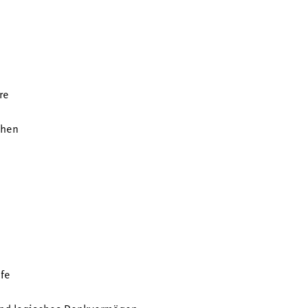
re
chen
ife