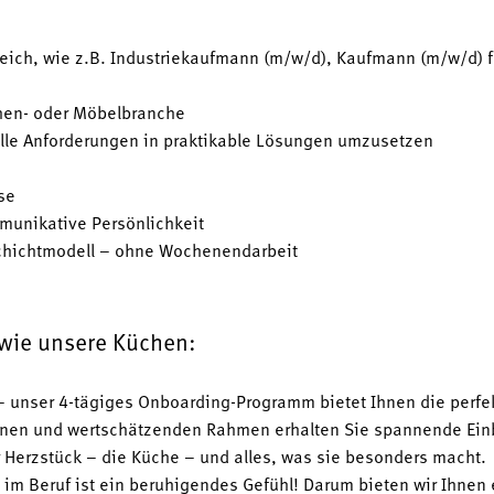
ich, wie z.B. Industriekaufmann (m/w/d), Kaufmann (m/w/d) 
chen- oder Möbelbranche
elle Anforderungen in praktikable Lösungen umzusetzen
se
munikative Persönlichkeit
tschichtmodell – ohne Wochenendarbeit
 wie unsere Küchen:
 unser 4-tägiges Onboarding-Programm bietet Ihnen die perfe
nen und wertschätzenden Rahmen erhalten Sie spannende Einbl
r Herzstück – die Küche – und alles, was sie besonders macht.
it im Beruf ist ein beruhigendes Gefühl! Darum bieten wir Ihnen 