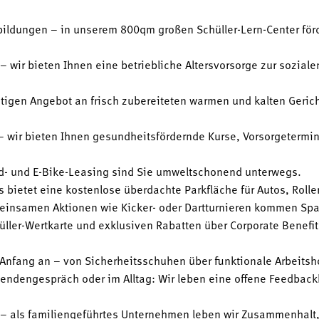
ildungen – in unserem 800qm großen Schüller-Lern-Center för
 – wir bieten Ihnen eine betriebliche Altersvorsorge zur sozial
tigen Angebot an frisch zubereiteten warmen und kalten Geri
 wir bieten Ihnen gesundheitsfördernde Kurse, Vorsorgetermin
d- und E-Bike-Leasing sind Sie umweltschonend unterwegs.
 bietet eine kostenlose überdachte Parkfläche für Autos, Rolle
meinsamen Aktionen wie Kicker- oder Dartturnieren kommen Spa
üller-Wertkarte und exklusiven Rabatten über Corporate Benefits
Anfang an – von Sicherheitsschuhen über funktionale Arbeitsho
ndengespräch oder im Alltag: Wir leben eine offene Feedbackku
– als familiengeführtes Unternehmen leben wir Zusammenhalt, V