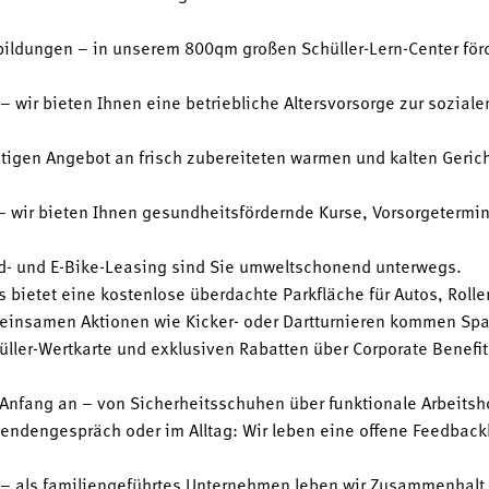
ildungen – in unserem 800qm großen Schüller-Lern-Center för
 – wir bieten Ihnen eine betriebliche Altersvorsorge zur sozial
tigen Angebot an frisch zubereiteten warmen und kalten Geri
 wir bieten Ihnen gesundheitsfördernde Kurse, Vorsorgetermin
d- und E-Bike-Leasing sind Sie umweltschonend unterwegs.
 bietet eine kostenlose überdachte Parkfläche für Autos, Rolle
meinsamen Aktionen wie Kicker- oder Dartturnieren kommen Spa
üller-Wertkarte und exklusiven Rabatten über Corporate Benefits
Anfang an – von Sicherheitsschuhen über funktionale Arbeitsho
ndengespräch oder im Alltag: Wir leben eine offene Feedbackku
– als familiengeführtes Unternehmen leben wir Zusammenhalt, V