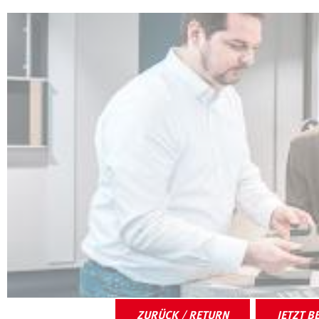
ZURÜCK / RETURN
JETZT B