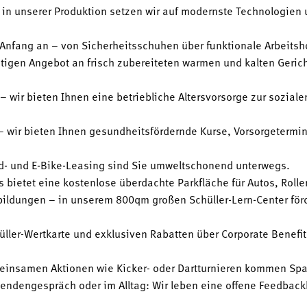
– in unserer Produktion setzen wir auf modernste Technologien 
Anfang an – von Sicherheitsschuhen über funktionale Arbeitsh
tigen Angebot an frisch zubereiteten warmen und kalten Geri
 – wir bieten Ihnen eine betriebliche Altersvorsorge zur sozial
 wir bieten Ihnen gesundheitsfördernde Kurse, Vorsorgetermin
d- und E-Bike-Leasing sind Sie umweltschonend unterwegs.
 bietet eine kostenlose überdachte Parkfläche für Autos, Rolle
ildungen – in unserem 800qm großen Schüller-Lern-Center för
üller-Wertkarte und exklusiven Rabatten über Corporate Benefits
meinsamen Aktionen wie Kicker- oder Dartturnieren kommen Spa
ndengespräch oder im Alltag: Wir leben eine offene Feedbackku