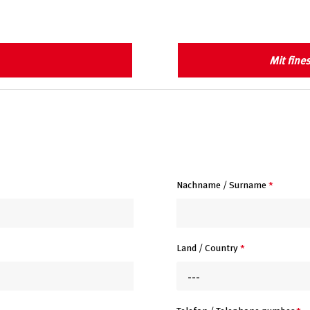
Mit fine
Nachname / Surname
*
Land / Country
*
---