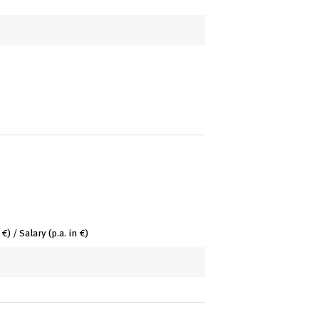
) / Salary (p.a. in €)