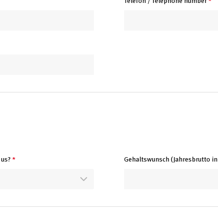
Telefon / Telephone number
*
 us?
*
Gehaltswunsch (Jahresbrutto in €