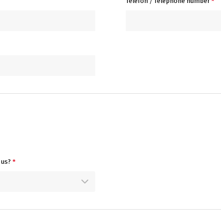
Telefon / Telephone number
*
 us?
*