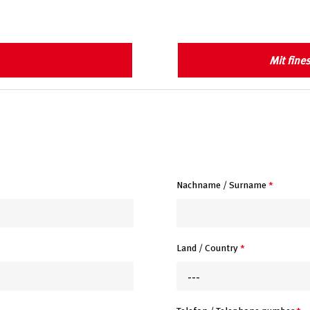
Mit fine
Nachname / Surname
*
Land / Country
*
---