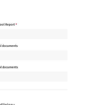
hool Report
*
nal documents
nal documents
tlinien
.