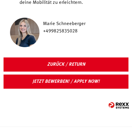
deine Mobilität zu erleichtern.
Marie Schneeberger
+499825835028
ZURÜCK / RETURN
JETZT BEWERBEN! / APPLY NOW!