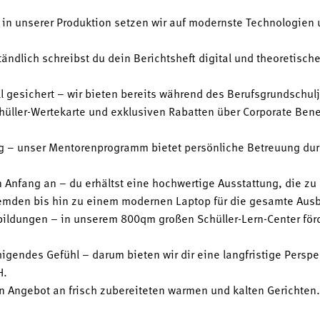
 in unserer Produktion setzen wir auf modernste Technologien 
ständlich schreibst du dein Berichtsheft digital und theoretisch
l gesichert – wir bieten bereits während des Berufsgrundschulj
hüller-Wertekarte und exklusiven Rabatten über Corporate Benefi
g – unser Mentorenprogramm bietet persönliche Betreuung durc
 Anfang an – du erhältst eine hochwertige Ausstattung, die zu
emden bis hin zu einem modernen Laptop für die gesamte Ausb
ildungen – in unserem 800qm großen Schüller-Lern-Center fö
uhigendes Gefühl – darum bieten wir dir eine langfristige Pers
H.
en Angebot an frisch zubereiteten warmen und kalten Gerichte