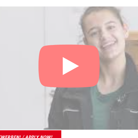
EWERBEN! / APPLY NOW!