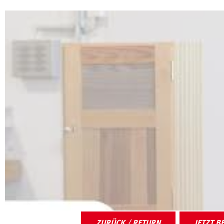
ZURÜCK / RETURN
JETZT B