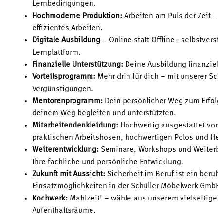
Lernbedingungen.
Hochmoderne Produktion:
Arbeiten am Puls der Zeit –
effizientes Arbeiten.
Digitale Ausbildung
– Online statt Offline - selbstver
Lernplattform.
Finanzielle Unterstützung:
Deine Ausbildung finanziel
Vorteilsprogramm:
Mehr drin für dich – mit unserer Sc
Vergünstigungen.
Mentorenprogramm:
Dein persönlicher Weg zum Erfol
deinem Weg begleiten und unterstützten.
Mitarbeitendenkleidung:
Hochwertig ausgestattet von
praktischen Arbeitshosen, hochwertigen Polos und H
Weiterentwicklung:
Seminare, Workshops und Weiterb
Ihre fachliche und persönliche Entwicklung.
Zukunft mit Aussicht:
Sicherheit im Beruf ist ein ber
Einsatzmöglichkeiten in der Schüller Möbelwerk Gmb
Kochwerk:
Mahlzeit! – wähle aus unserem vielseitig
Aufenthaltsräume.